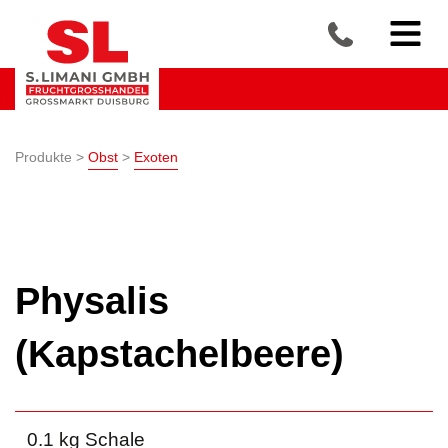
Produkte >
Obst
>
Exoten
Physalis
(Kapstachelbeere)
0.1 kg Schale