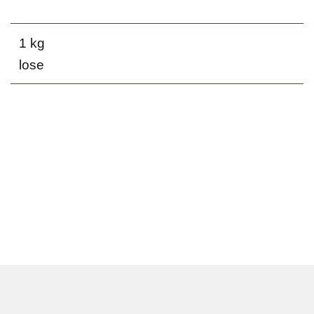
1 kg
lose