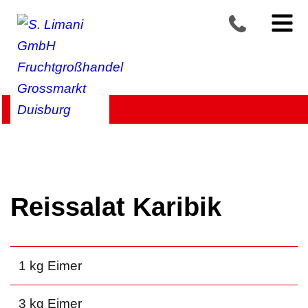
Produkte >
Convenience
>
Feines – herzhaft bis süß
Reissalat Karibik
1 kg Eimer
3 kg Eimer