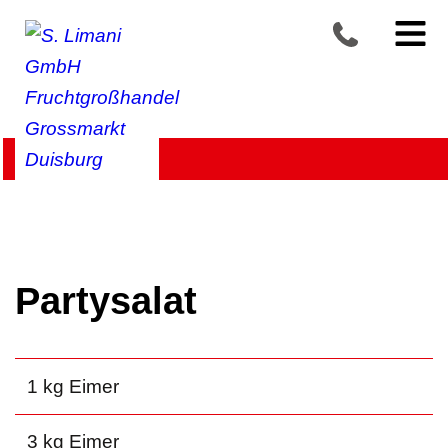
Produkte >
Convenience
>
Feines – herzhaft bis süß
Partysalat
1 kg Eimer
3 kg Eimer